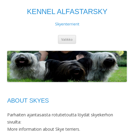
KENNEL ALFASTARSKY
Skyenterrierit
Siirry
Valikko
sisältöön
ABOUT SKYES
Parhaiten ajantasaista rotutietoutta löydät skyekerhon
sivuilta:
More information about Skye terriers.