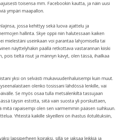
ajuisesti toisensa mm. Facebookin kautta, ja näin uusi
äviä ympäri maapallon.
lajinsa, jossa kehittyy sekä luova ajattelu ja
hermojen hallinta. Skye oppii niin halutessaan kaiken
i mielestäni useinkaan voi parantaa lahjomisella tai
ivinen näyttelyhäkin päällä retkottava vastarannan kiiski
pois tieltä risut ja männyn kävyt, olen tässä, ihailkaa
iristani yksi on selvästi mukavuudenhaluisempi kuin muut.
yseenalaistaen olenko tosissani lähdössä lenkille, vai
äivälle. Se myös osaa tulla metsälenkiltä tassujaan
sä täysin estotta, siitä vain suosta yli porskuttaen,
illä mitä rapaisempi olen sen varmemmin pääsen suihkuun.
ua. Yhteistä kaikille skyeilleni on ihastus ilotulituksiin,
.
äksi lapsiperheen koiraksi, sillä se jaksaa leikkiä ja