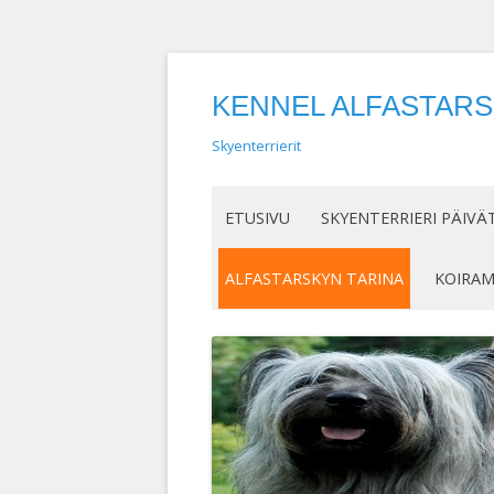
KENNEL ALFASTAR
Skyenterrierit
ETUSIVU
SKYENTERRIERI PÄIVÄ
ALFASTARSKYN TARINA
KOIRA
KENELLE SUOSITTELEN
IN MEM
SKYENTERRIERIÄ
KASVAT