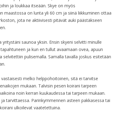
lkoihin ja loukkaa itseään. Skye on myös
un maastossa on lunta yli 60 cm ja siinä liikkuminen ottaa
rkoston, jota ne aktiivisesti pitävät auki päästäkseen
een.
yritystäni saunoa yksin. Ensin skyeni selvitti minulle
 tapahtuneen ja kun en tullut avaamaan ovea, apuun
a selvitettiin pulisemalla. Samalla tavalla joskus esitetään
an.
 vastaisesti melko helppohoitoinen, sitä ei tarvitse
denaikojen mukaan. Talvisin pesen koirani tarpeen
naikoina noin kerran kuukaudessa tai tarpeen mukaan.
 ja tarvittaessa. Parinkymmennen asteen pakkasessa tai
oirani ulkoilevat vaatetettuina.