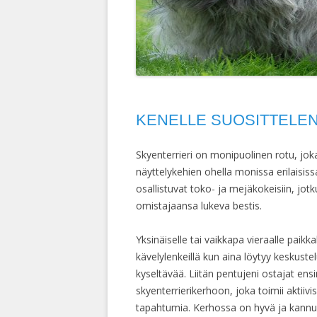
KENELLE SUOSITTELE
Skyenterrieri on monipuolinen rotu, joka 
näyttelykehien ohella monissa erilaisiss
osallistuvat toko- ja mejäkokeisiin, jotku
omistajaansa lukeva bestis.
Yksinäiselle tai vaikkapa vieraalle paik
kävelylenkeillä kun aina löytyy keskuste
kyseltävää. Liitän pentujeni ostajat en
skyenterrierikerhoon, joka toimii aktiivis
tapahtumia. Kerhossa on hyvä ja kannus