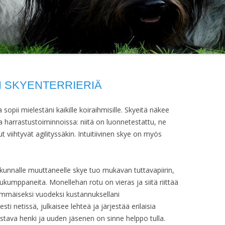
ABOUT SKYES
N SKYENTERRIERIÄ
sopii mielestäni kaikille koiraihmisille. Skyeitä näkee
a harrastustoiminnoissa: niitä on luonnetestattu, ne
t viihtyvät agilityssäkin. Intuitiivinen skye on myös
kakunnalle muuttaneelle skye tuo mukavan tuttavapiirin,
lukumppaneita. Monellehan rotu on vieras ja siitä riittää
simmäiseksi vuodeksi kustannuksellani
esti netissä, julkaisee lehteä ja järjestää erilaisia
tava henki ja uuden jäsenen on sinne helppo tulla.