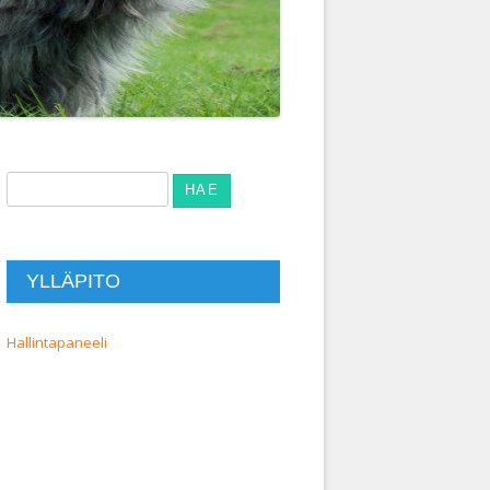
Haku:
YLLÄPITO
Hallintapaneeli