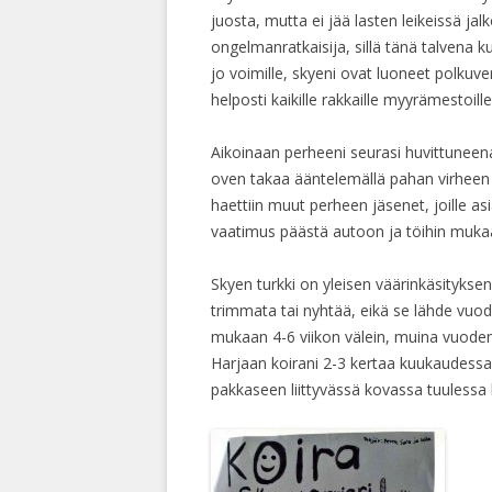
juosta, mutta ei jää lasten leikeissä ja
ongelmanratkaisija, sillä tänä talvena k
jo voimille, skyeni ovat luoneet polkuve
helposti kaikille rakkaille myyrämestoill
Aikoinaan perheeni seurasi huvittuneena 
oven takaa ääntelemällä pahan virheen
haettiin muut perheen jäsenet, joille asi
vaatimus päästä autoon ja töihin muka
Skyen turkki on yleisen väärinkäsityksen
trimmata tai nyhtää, eikä se lähde vuo
mukaan 4-6 viikon välein, muina vuode
Harjaan koirani 2-3 kertaa kuukaudessa
pakkaseen liittyvässä kovassa tuulessa k