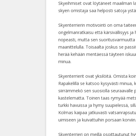
Skyeihmiset ovat löytäneet maailman la
skyen omistaja saa helposti satoja yst
Skyenterrierin motivointi on oma taiteen
ongelmanratkaisu että kärsivällisyys ja 
nopeasti, mutta sen suoritusvarmuutta e
maanittelulla. Toisaalta joskus se passi
herää kehään mentäessä täyteen iskuun, 
minua.
Skyenterrierit ovat yksilöitä. Omista ko
Rapakelillä se katsoo kysyvästi minua, k
siirrämmekö sen suosiolla seuraavalle p
kastelematta. Toinen taas rymyää metsäs
turkki havuissa ja hymy suupielessä, s
Kolmas kaipaa jatkuvasti vatsanrapsututtel
uimiseen ja kuivattuihin porsaan korviin
Skyenterrieri on meillä osoittautunut hyv